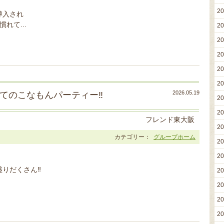
2
導入され
れて...
2
2
2
2
2
2026.05.19
てのこなもんパーティー‼
2
2
フレンド東大阪
2
カテゴリー：
グループホーム
2
2
りだくさん‼
2
2
2
2