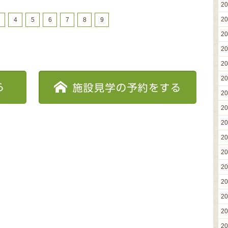
2
2
4
5
6
7
8
9
2
2
2
2
2
2
2
2
2
2
2
2
2
2