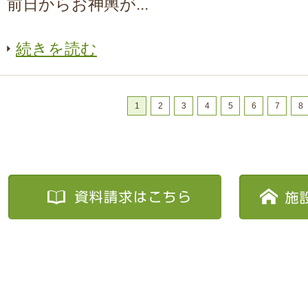
前日からお神輿が...
続きを読む
1
2
3
4
5
6
7
8