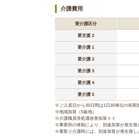
介護費用
要介護区分
要支援 2
要介護 1
要介護 2
要介護 3
要介護 4
要介護 5
※ご入居日から30日間は1日30単位の初
※地域加算（5級地）
※介護職員等処遇改善加算Ⅱイ
※事業所の体制により、別途加算が発生致
※看取り介護時には、別途加算が発生致し