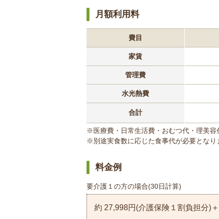
月額利用料
費目
家賃
管理費
水光熱費
合計
※医療費・日常生活費・おむつ代・理美容
※別途実食数に応じた食事代が必要となり
料金例
要介護１の方の場合(30日計算)
約 27,998円(介護保険１割負担分)＋