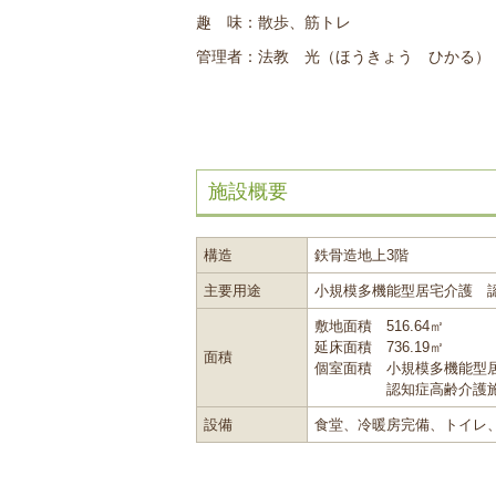
趣 味：散歩、筋トレ
管理者：法教 光（ほうきょう ひかる）
施設概要
構造
鉄骨造地上3階
主要用途
小規模多機能型居宅介護 
敷地面積 516.64㎡
延床面積 736.19㎡
面積
個室面積
小規模多機能型居
認知症高齢介護施設
設備
食堂、冷暖房完備、トイレ