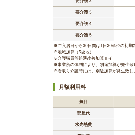
要介護 2
要介護 3
要介護 4
要介護 5
※ご入居日から30日間は1日30単位の初
※地域加算（5級地）
※介護職員等処遇改善加算Ⅱイ
※事業所の体制により、別途加算が発生致
※看取り介護時には、別途加算が発生致し
月額利用料
費目
部屋代
水光熱費