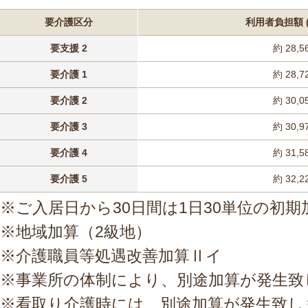
要介護区分
利用者負担額 (
要支援 2
約 28,5
要介護 1
約 28,7
要介護 2
約 30,0
要介護 3
約 30,9
要介護 4
約 31,5
要介護 5
約 32,2
※ご入居日から30日間は1日30単位の初
※地域加算（2級地）
※介護職員等処遇改善加算Ⅱイ
※事業所の体制により、別途加算が発生致
※看取り介護時には、別途加算が発生致し