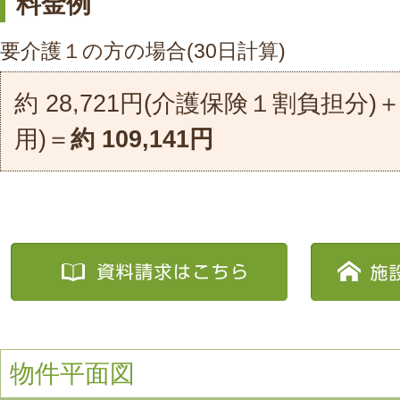
料金例
要介護１の方の場合(30日計算)
約 28,721円(介護保険１割負担分)＋
用)＝
約 109,141円
物件平面図