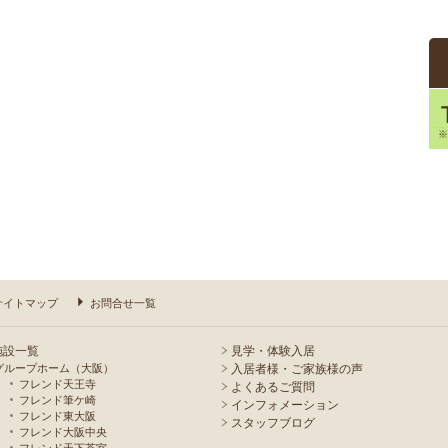
サイトマップ
お問合せ一覧
施設一覧
見学・体験入居
グループホーム（大阪）
入居者様・ご家族様の声
フレンド天王寺
よくあるご質問
フレンド筆ケ崎
インフォメーション
フレンド東大阪
スタッフブログ
フレンド大阪中央