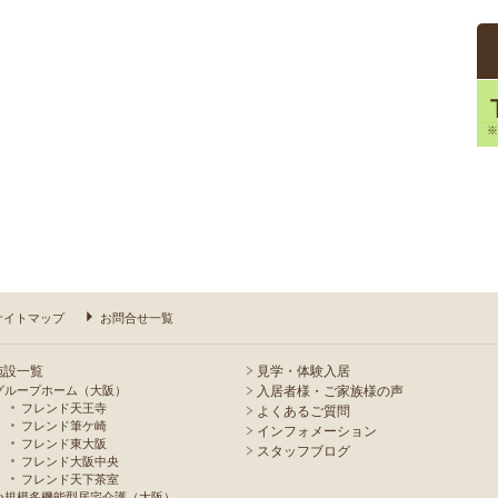
サイトマップ
お問合せ一覧
施設一覧
見学・体験入居
グループホーム（大阪）
入居者様・ご家族様の声
フレンド天王寺
よくあるご質問
フレンド筆ケ崎
インフォメーション
フレンド東大阪
スタッフブログ
フレンド大阪中央
フレンド天下茶室
小規模多機能型居宅介護（大阪）