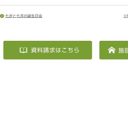
七夕と七月の誕生日会
☆