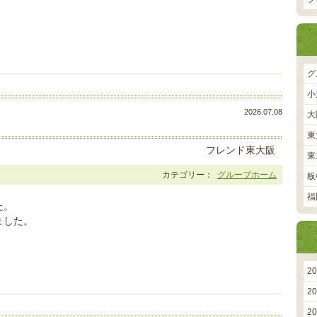
グ
小
2026.07.08
大
東
フレンド東大阪
東
カテゴリー：
グループホーム
板
福
た。
ました。
2
2
2