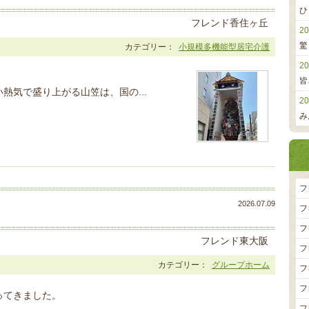
ひ
フレンド香住ヶ丘
20
驚
カテゴリー：
小規模多機能型居宅介護
20
皆
熱気で盛り上がる山笠は、国の...
20
み
フ
2026.07.09
フ
フ
フレンド東大阪
フ
カテゴリー：
グループホーム
フ
フ
ってきました。
フ