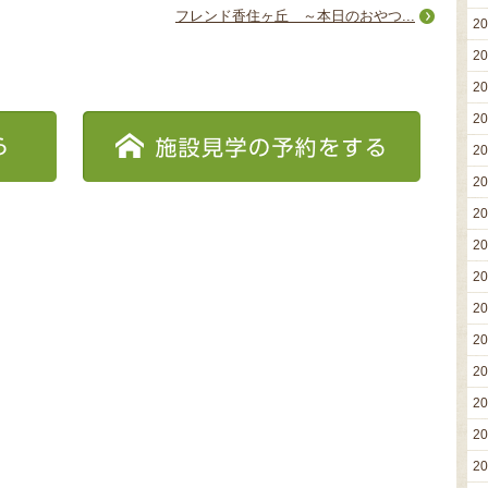
フレンド香住ヶ丘 ～本日のおやつ...
2
2
2
2
2
2
2
2
2
2
2
2
2
2
2