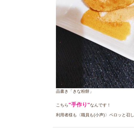
品書き「きな粉餅」
"手作り"
こちら
なんです！
利用者様も〈職員も(小声)〉ペロッと召し上