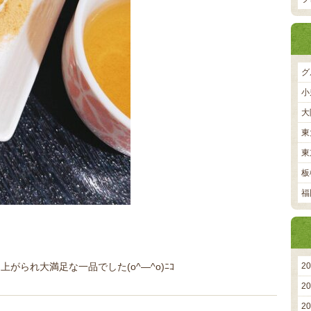
グ
小
大
東
東
板
福
がられ大満足な一品でした(o^―^o)ﾆｺ
2
2
2