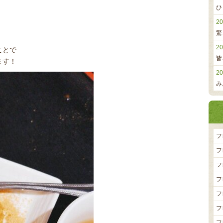
ひ
20
驚
20
ことで
皆
ます！
20
み
フ
フ
フ
フ
フ
フ
フ