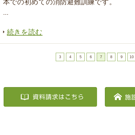
本での初めての消防避難訓練です。
...
続きを読む
3
4
5
6
7
8
9
10